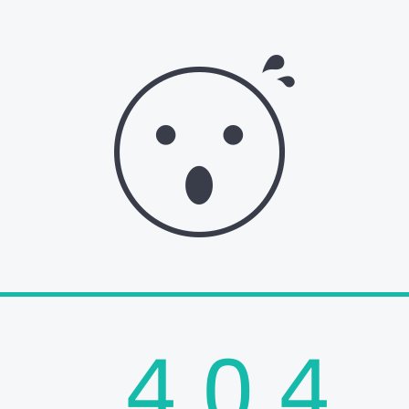

4
0
4